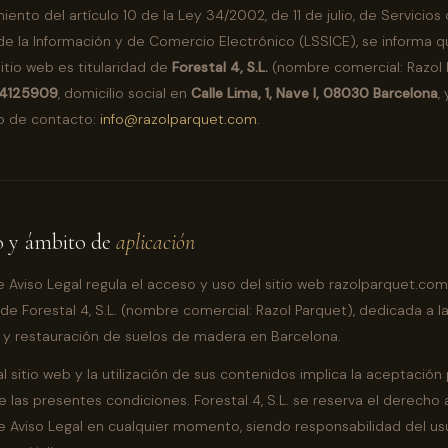
ento del artículo 10 de la Ley 34/2002, de 11 de julio, de Servicios 
e la Información y de Comercio Electrónico (LSSICE), se informa q
itio web es titularidad de
Forestal 4, S.L.
(nombre comercial: Razol 
4125909
, domicilio social en
Calle Lima, 1, Nave I, 08030 Barcelona
,
o de contacto:
info@razolparquet.com
.
o y ámbito de
aplicación
e Aviso Legal regula el acceso y uso del sitio web razolparquet.com
 de Forestal 4, S.L. (nombre comercial: Razol Parquet), dedicada a l
n y restauración de suelos de madera en Barcelona.
l sitio web y la utilización de sus contenidos implica la aceptación 
e las presentes condiciones. Forestal 4, S.L. se reserva el derecho 
e Aviso Legal en cualquier momento, siendo responsabilidad del us