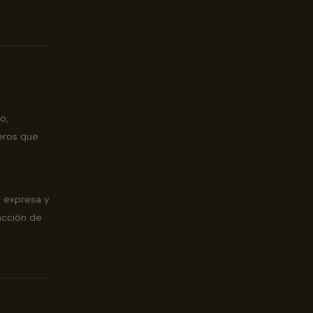
o,
ceros que
n expresa y
racción de