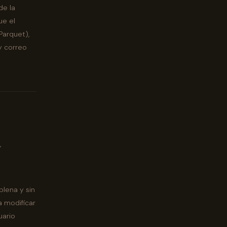
de la
ue el
Parquet),
 y correo
,
a
plena y sin
a modificar
uario