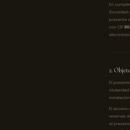
En cumplimi
Sociedad d
presente s
con CIF
B6
electrónic
2. Objet
El present
titularidad
instalació
El acceso a
reservas d
el present