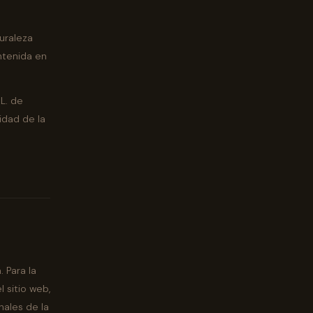
turaleza
ontenida en
.L. de
idad de la
 Para la
 sitio web,
nales de la