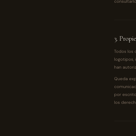
consultarl
3. Propi
Todos los 
logotipos,
han autori
Queda expr
comunicaci
por escrito
los derech