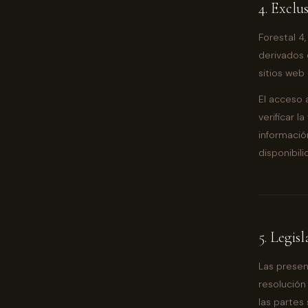
4. Exclu
Forestal 4,
derivados 
sitios web
El acceso a
verificar l
información
disponibil
5. Legis
Las presen
resolución
las partes